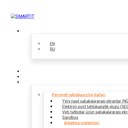
AZ
EN
RU
Şirkət haqqında
Həllər
Perimetr təhlükəsizliyi həlləri
Yeni nəsil şəbəkələrarası ekranlar (
Elektron poçt təhlükəsizlik şlüzü (SE
Veb tətbiqlər üçün şəbəkələrarası ek
Sandbox
Aldatma sistemləri