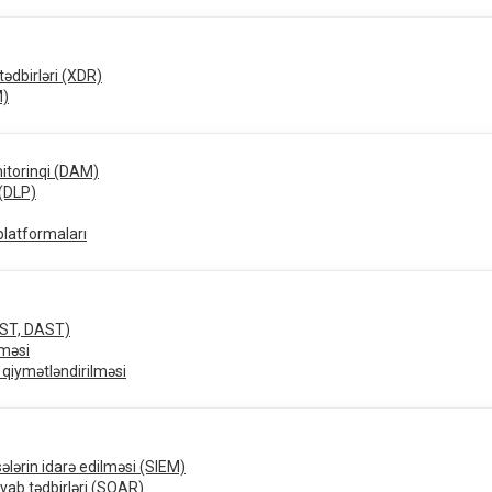
ədbirləri (XDR)
M)
nitorinqi (DAM)
 (DLP)
 platformaları
SAST, DAST)
lməsi
 qiymətləndirilməsi
ələrin idarə edilməsi (SIEM)
vab tədbirləri (SOAR)