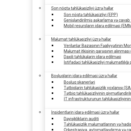
Son nöqtə təhlükəsizliyi üzrə həllər
Son nöqtə təhlükəsizliyi (EPP)
Genişləndirilmiş aşkarlama və cavab t
Mobil resursların idarə edilməsi (EM
Məlumat təhlükəsizliyi üzrə həllər
Verilənlər Bazasının Fəaliyyətinin Mo
Məlumat itkisinin qarşısının alınması
Daxili təhlükələrin idarə edilməsi
İstifadəçi təhlükəsizliyi məlumatlılığı
Boşluqlarin idarə edilməsi üzrə həllər
Boşluq skanerləri
Tətbiqlərin təhlükəsizlik yoxlanışı (
Tətbiq təhlükəsizliyinin qiymətləndiri
İT infrastrukturunun təhlükəsizliyinin
İnsidentlərin idarə edilməsi üzrə həllər
Dəyişikliklərin auditi
Təhlükəsizlik məlumatlarının və hadis
Orkestrasiya, avtomatlaşdırma və ca