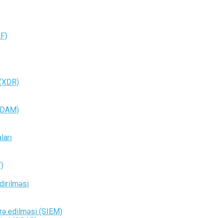
AF)
 (XDR)
 (DAM)
ları
T)
dirilməsi
arə edilməsi (SIEM)