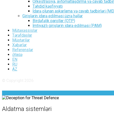
Orkestrasiya, avtomatlaşdırma və cavab tədbir
Təhdid kəşfiyyatı
İdarə olunan aşkarlama və cavab tədbirləri (M
Girişlərin idarə edilməsi üzrə həllər
Birdəfəlik parollar (OTP)
İmtiyazlı girişlərin idarə edilməsi (PAM)
Mütəxəssislər
Tərəfdaşlar
Müştərilər
Xəbərlər
Referenslər
Əlaqə
EN
RU
AZ
© Copyright 2026
Aldatma sistemləri