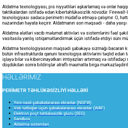
Aldatma texnologiyası, pis niyyətliləri aşkarlamaq və onlar ha
taktikalardan istifadə edən kibertəhlükəsizlik növüdür. Firewall-
texnologiyası sadəcə perimetri müdafiə etməyə çalışmır. О, hətta
nəzərindən həyata keçirir. Aldatmanın son məqsədi - daha yaxşı 
Aldatma alətləri vacib məlumat aktivləri və sistemlərini fəal şə
vasitəsilə yanlış istiqamətləndirmək üçün istifadə etdiyi süni m
Aldatma texnologiyasının məqsədi şəbəkəyə sızmağı bacaran kiber
bütün infrastrukturda qanuni texnologiya aktivlərini təqlid edən tə
işləyə bilər və kibercinayətkarı imtiyazları artırmaq və istifadə
düşdükdən sonra bildirişlər ətraflı məumatla birgə mərkəzləşdiri
HƏLLƏRİMİZ
PERİMETR TƏHLÜKƏSİZLİYİ HƏLLƏRİ
Yeni nəsil şəbəkələrarası ekranlar (NGFW)
Veb tətbiqlər üçün şəbəkələrarası ekranlar (WAF)
Elektron poçt təhlükəsizlik şlüzü (SEG)
Sandbox
Aldatma sistemləri