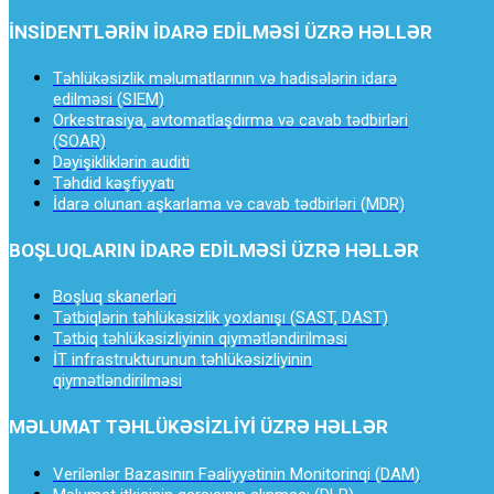
İNSİDENTLƏRİN İDARƏ EDİLMƏSİ ÜZRƏ HƏLLƏR
Təhlükəsizlik məlumatlarının və hadisələrin idarə
edilməsi (SIEM)
Orkestrasiya, avtomatlaşdırma və cavab tədbirləri
(SOAR)
Dəyişikliklərin auditi
Təhdid kəşfiyyatı
İdarə olunan aşkarlama və cavab tədbirləri (MDR)
BOŞLUQLARIN İDARƏ EDİLMƏSİ ÜZRƏ HƏLLƏR
Boşluq skanerləri
Tətbiqlərin təhlükəsizlik yoxlanışı (SAST, DAST)
Tətbiq təhlükəsizliyinin qiymətləndirilməsi
İT infrastrukturunun təhlükəsizliyinin
qiymətləndirilməsi
MƏLUMAT TƏHLÜKƏSİZLİYİ ÜZRƏ HƏLLƏR
Verilənlər Bazasının Fəaliyyətinin Monitorinqi (DAM)