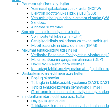
Perimetr təhlükəsizliyi həlləri
Yeni nəsil şəbəkələrarası ekranlar (NGFW)
Elektron poçt təhlükəsizlik şlüzü (SEG)
Veb tətbiqlər üçün şəbəkələrarası ekranlar (W
Sandbox
Aldatma sistemləri
Son nöqtə təhlükəsizliyi üzrə həllər
Son nöqtə təhlükəsizliyi (EPP)
Genişləndirilmiş aşkarlama və cavab tədbirləri
Mobil resursların idarə edilməsi (EMM)
Məlumat təhlükəsizliyi üzrə həllər
Verilənlər Bazasının Fəaliyyətinin Monitorinqi
Məlumat itkisinin qarşısının alınması (DLP)
Daxili təhlükələrin idarə edilməsi
İstifadəçi təhlükəsizliyi məlumatlılığı platforma
Boşluqlarin idarə edilməsi üzrə həllər
Boşluq skanerləri
Tətbiqlərin təhlükəsizlik yoxlanışı (SAST, DAS
Tətbiq təhlükəsizliyinin qiymətləndirilməsi
İT infrastrukturunun təhlükəsizliyinin qiymətlən
İnsidentlərin idarə edilməsi üzrə həllər
Dəyişikliklərin auditi
Təhlükəsizlik məlumatlarının və hadisələrin id