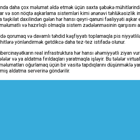
qqında daha çox məlumat əldə etmək üçün saxta şəbəkə mühitlərin
lar və son nöqtə aşkarlama sistemləri kimi ənənəvi təhlükəsizlik i
 təşkilat daxilindən gələn hər hansı qeyri-qanuni fəaliyyəti aşkar
məlumatlı və hazırlıqlı olmaqla sistem zədələnməsinin qarşısını a
kildə qorumaq və davamlı təhdid kəşfiyyatı toplamaqla pis niyyətli
ühitlərə yönləndirmək getdikcə daha tez-tez istifadə olunur.
cinayətkarın real infrastruktura hər hansı əhəmiyyətli ziyan vur
lələr və ya aldatma fırıldaqları yaratmaqla işləyir. Bu tələlər virt
çi məlumatları oğurlamaq üçün bir vasitə tapdıqlarını düşünməklə ya
lmiş aldatma serverinə göndərilir.