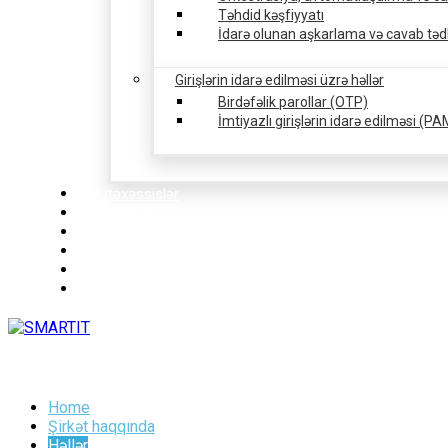
Təhdid kəşfiyyatı
İdarə olunan aşkarlama və cavab tədb
Girişlərin idarə edilməsi üzrə həllər
Birdəfəlik parollar (OTP)
İmtiyazlı girişlərin idarə edilməsi (PA
Mütəxəssislər
Tərəfdaşlar
Müştərilər
Xəbərlər
Referenslər
Əlaqə
Home
Şirkət haqqında
Həllər