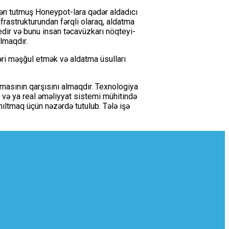
dən tutmuş Honeypot-lara qədər aldadıcı
nfrastrukturundan fərqli olaraq, aldatma
 edir və bunu insan təcavüzkarı nöqteyi-
lmaqdır.
ləri məşğul etmək və aldatma üsulları
masının qarşısını almaqdır. Texnologiya
ual və ya real əməliyyat sistemi mühitində
nıltmaq üçün nəzərdə tutulub. Tələ işə